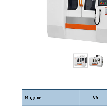
Модель
V6