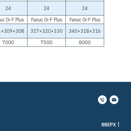
24
24
24
uc 0i-F Plus
Fanuc 0i-F Plus
Fanuc 0i-F Plus
4×309×308
317×320×330
340×318×316
7000
7500
8000
ВВЕРХ