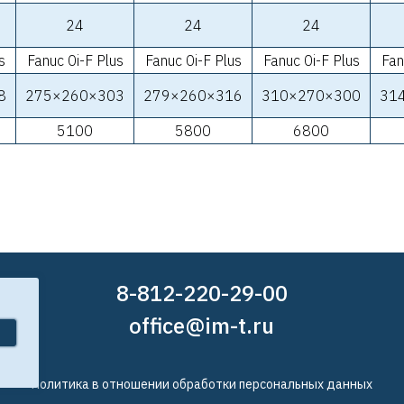
24
24
24
s
Fanuc 0i-F Plus
Fanuc 0i-F Plus
Fanuc 0i-F Plus
Fan
8
275×260×303
279×260×316
310×270×300
31
5100
5800
6800
8-812-220-29-00
office@im-t.ru
Политика в отношении обработки персональных данных