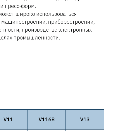
и пресс-форм.
 может широко использоваться
, машиностроении, приборостроении,
нности, производстве электронных
раслях промышленности.
V11
V1168
V13