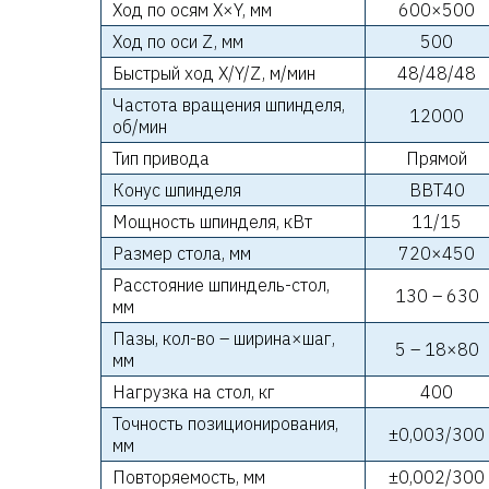
Ход по осям X×Y, мм
600×500
Ход по оси Z, мм
500
Быстрый ход X/Y/Z, м/мин
48/48/48
Частота вращения шпинделя,
12000
об/мин
Тип привода
Прямой
Конус шпинделя
BBT40
Мощность шпинделя, кВт
11/15
Размер стола, мм
720×450
Расстояние шпиндель-стол,
130 – 630
мм
Пазы, кол-во – ширина×шаг,
5 – 18×80
мм
Нагрузка на стол, кг
400
Точность позиционирования,
±0,003/300
мм
Повторяемость, мм
±0,002/300