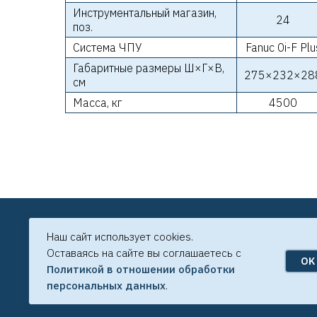
Инструментальный магазин,
24
поз.
Система ЧПУ
Fanuc 0i-F Plu
Габаритные размеры Ш×Г×В,
275×232×28
см
Масса, кг
4500
ООО "АйЭмТех"
Наш сайт использует cookies.
195271, Санкт-Петербург,
Оставаясь на сайте вы соглашаетесь с
Кондратьевский пр., д. 75, к.1
OK
Политикой в отношении обработки
персональных данных
.
© ООО "АйЭмТех" 2025