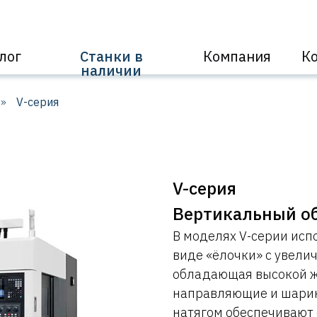
лог
Станки в
Компания
К
наличии
»
V-серия
V-серия
Вертикальный о
В моделях V-серии исп
виде «ёлочки» с увели
обладающая высокой ж
направляющие и шарик
натягом обеспечивают 