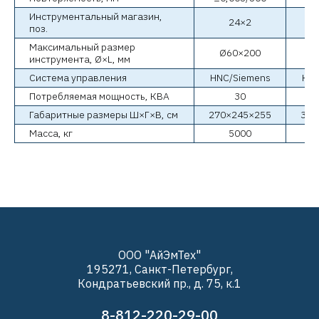
Инструментальный магазин,
24×2
поз.
Максимальный размер
Ø60×200
Ø
инструмента, Ø×L, мм
Система управления
HNC/Siemens
HNC
Потребляемая мощность, КВА
30
Габаритные размеры Ш×Г×В, см
270×245×255
300
Масса, кг
5000
ООО "АйЭмТех"
195271, Санкт-Петербург,
Кондратьевский пр., д. 75, к.1
8-812-220-29-00