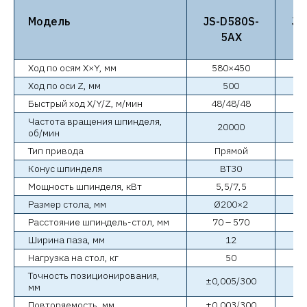
Модель
JS-D580S-
JS
5AX
Ход по осям X×Y, мм
580×450
6
Ход по оси Z, мм
500
Быстрый ход X/Y/Z, м/мин
48/48/48
3
Частота вращения шпинделя,
20000
об/мин
Тип привода
Прямой
Конус шпинделя
BT30
Мощность шпинделя, кВт
5,5/7,5
Размер стола, мм
Ø200×2
Расстояние шпиндель-стол, мм
70 – 570
6
Ширина паза, мм
12
Нагрузка на стол, кг
50
Точность позиционирования,
±0,005/300
±0
мм
Повторяемость, мм
±0,003/300
±0