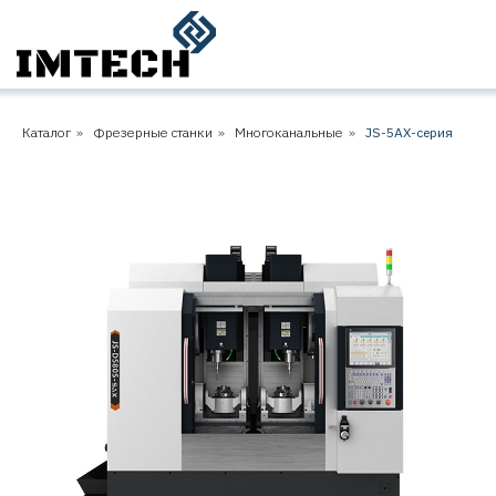
Каталог
»
Фрезерные станки
»
Многоканальные
»
JS-5AX-серия