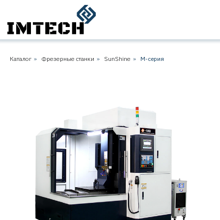
Каталог
»
Фрезерные станки
»
SunShine
»
M-серия