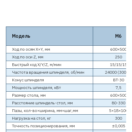
Модель
M6
Ход по осям X×Y, мм
600×500
Ход по оси Z, мм
250
Быстрый ход X/Y/Z, м/мин
15/15/15
Частота вращения шпинделя, об/мин
24000 (30000
Конус шпинделя
BT-30
Мощность шпинделя, кВт
7,5
Размер стола, мм
600×500
Расстояние шпиндель-стол, мм
80-330
Пазы, кол-во×ширина, мм×шаг,мм
5×18×100
Нагрузка на стол, кг
300
Точность позиционирования, мм
±0,005