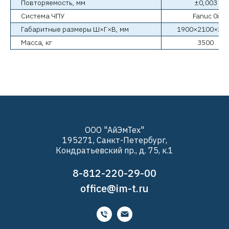
Повторяемость, мм
±0,003
Система ЧПУ
Fanuc 0i
Габаритные размеры Ш×Г×В, мм
1900×2100×22
Масса, кг
3500
ООО "АйЭмТех"
195271, Санкт-Петербург,
Кондратьевский пр., д. 75, к.1
8-812-220-29-00
office@im-t.ru